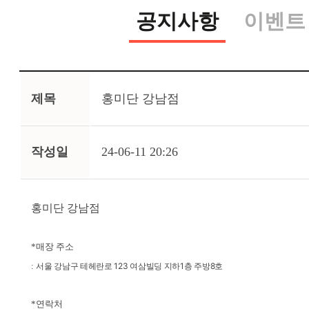
공지사항
이벤트
제목
홍미단 강남점
작성일
24-06-11 20:26
홍미단 강남점
*
매장 주소
:
서울 강남구 테헤란로 123 여삼빌딩 지하1층 주방8호
*연락처